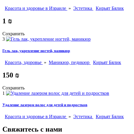
Красота и здоровье в Израиле
»
Эстетика
Кирьят Бялик
1 ₪
Сохранить
3
Гель лак, укрепление ногтей, маникюр
Красота, здоровье
»
Маникюр, педикюр
Кирьят Бялик
150 ₪
Сохранить
1
Удаление лазером волос для детей и подростков
Красота и здоровье в Израиле
»
Эстетика
Кирьят Бялик
Свяжитесь с нами