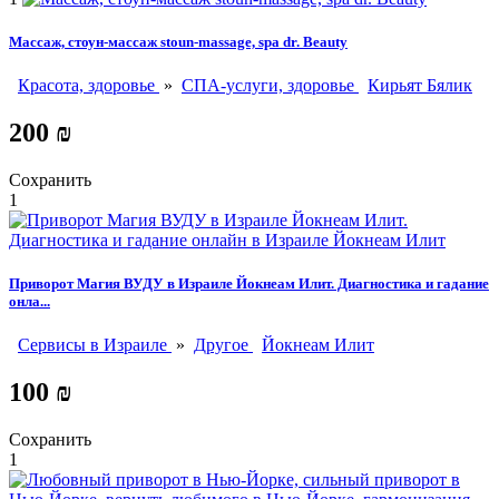
Массаж, стоун-массаж stoun-massage, spa dr. Beauty
Красота, здоровье
»
СПА-услуги, здоровье
Кирьят Бялик
200 ₪
Сохранить
1
Приворот Магия ВУДУ в Израиле Йокнеам Илит. Диагностика и гадание
онла...
Сервисы в Израиле
»
Другое
Йокнеам Илит
100 ₪
Сохранить
1