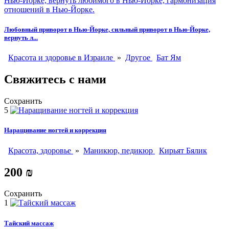
Любовный приворот в Нью-Йорке, сильный приворот в Нью-Йорке,
вернуть л...
Красота и здоровье в Израиле
»
Другое
Бат Ям
Свяжитесь с нами
Сохранить
5
Наращивание ногтей и коррекция
Красота, здоровье
»
Маникюр, педикюр
Кирьят Бялик
200 ₪
Сохранить
1
Тайский массаж